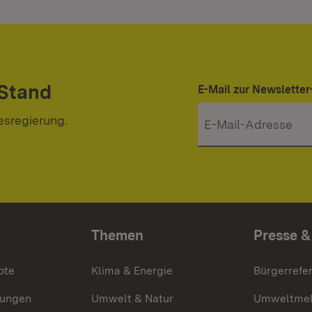
 Stand
E-Mail zur Newslett
esregierung.
Themen
Presse &
ote
Klima & Energie
Bürgerrefer
ungen
Umwelt & Natur
Umweltmel