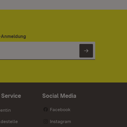
er-Anmeldung
Newsletter 
 Service
Social Media
Facebook
entin
destelle
Instagram