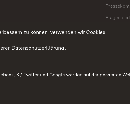
Pressekont
Fragen und
Mediathek
erbessern zu können, verwenden wir Cookies.
Kontakt un
serer
Datenschutzerklärung
.
ebook, X / Twitter und Google werden auf der gesamten Webs
Kontakt
Datenschutz
Erklärung zur Barrierefreiheit