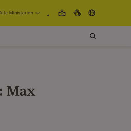
 in neuem Fenster)
Alle Ministerien
: Max