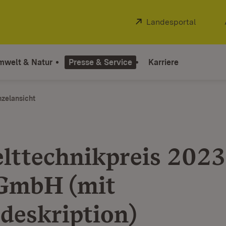
Extern:
Landesportal
(Öffnet
mwelt & Natur
Presse & Service
Karriere
nzelansicht
ttechnikpreis 2023
GmbH (mit
deskription)