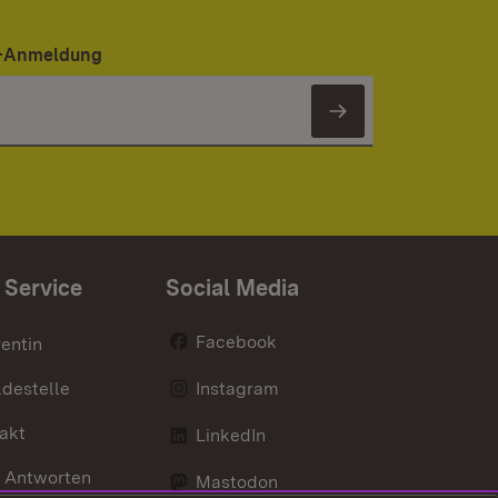
er-Anmeldung
Newsletter 
 Service
Social Media
Facebook
entin
destelle
Instagram
akt
LinkedIn
 Antworten
Mastodon