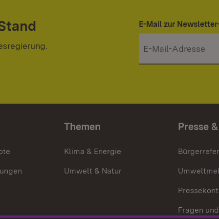
 Stand
E-Mail zur Newslett
esregierung.
Themen
Presse &
ote
Klima & Energie
Bürgerrefer
ungen
Umwelt & Natur
Umweltmel
Pressekont
Fragen und