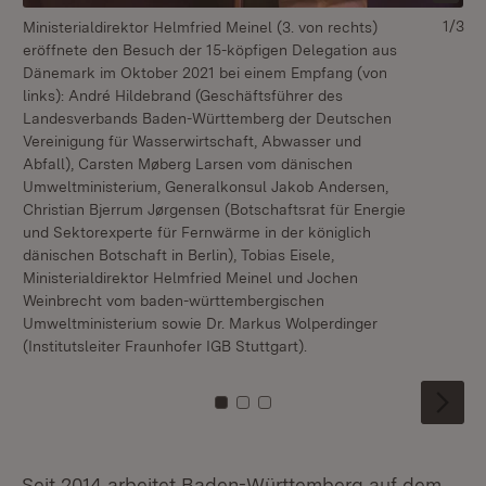
1/3
Ministerialdirektor Helmfried Meinel (3. von rechts)
Um
eröffnete den Besuch der 15-köpfigen Delegation aus
Da
Dänemark im Oktober 2021 bei einem Empfang (von
be
links): André Hildebrand (Geschäftsführer des
Landesverbands Baden-Württemberg der Deutschen
Vereinigung für Wasserwirtschaft, Abwasser und
Abfall), Carsten Møberg Larsen vom dänischen
Umweltministerium, Generalkonsul Jakob Andersen,
Christian Bjerrum Jørgensen (Botschaftsrat für Energie
und Sektorexperte für Fernwärme in der königlich
dänischen Botschaft in Berlin), Tobias Eisele,
Ministerialdirektor Helmfried Meinel und Jochen
Weinbrecht vom baden-württembergischen
Umweltministerium sowie Dr. Markus Wolperdinger
(Institutsleiter Fraunhofer IGB Stuttgart).
Zu Kachel: 0
Zu Kachel: 1
Zu Kachel: 2
Seit 2014 arbeitet Baden-Württemberg auf dem