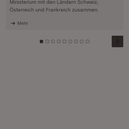
Ministerium mit den Ländern Schweiz,
Österreich und Frankreich zusammen.
Mehr
Zu Kachel: 0
Zu Kachel: 1
Zu Kachel: 2
Zu Kachel: 3
Zu Kachel: 4
Zu Kachel: 5
Zu Kachel: 6
Zu Kachel: 7
Zu Kachel: 8