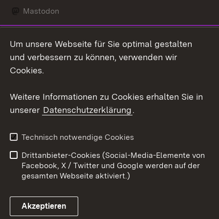
Mastodon
Social Wall
Um unsere Webseite für Sie optimal gestalten
X / Twitter
und verbessern zu können, verwenden wir
Cookies.
Youtube
Weitere Informationen zu Cookies erhalten Sie in
Zum 
unserer
Datenschutzerklärung
.
Kontakt
Datenschutz
Erklärung zur
Benutzungshinweise
Technisch notwendige Cookies
Barrierefreiheit
Drittanbieter-Cookies (Social-Media-Elemente von
Impressum
Cookies
Facebook, X / Twitter und Google werden auf der
gesamten Webseite aktiviert.)
Akzeptieren
Link zum Landesportal