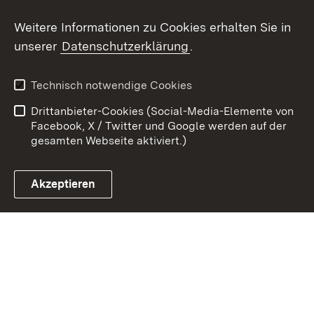
Weitere Informationen zu Cookies erhalten Sie in
Zum 
unserer
Datenschutzerklärung
.
Kontakt
Datenschutz
Erklärung zur
Benutzungshinweise
Technisch notwendige Cookies
Barrierefreiheit
Drittanbieter-Cookies (Social-Media-Elemente von
Impressum
Cookies
Facebook, X / Twitter und Google werden auf der
gesamten Webseite aktiviert.)
Akzeptieren
Link zum Landesportal