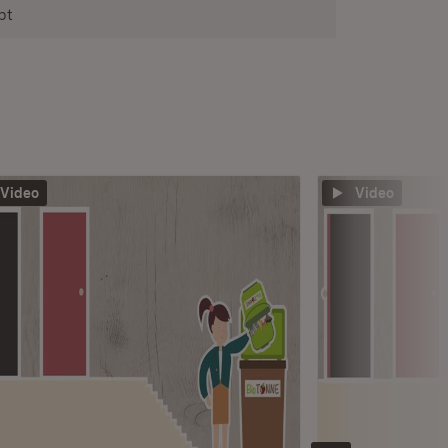
bt
Video
Video