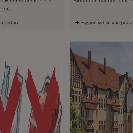
n Hilfsmitteln können
Biotonnen sauber halten
rten.
 starten
Hygienisches und prak