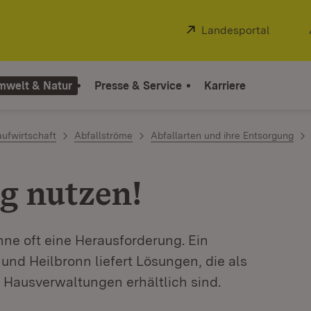
Extern:
Landesportal
(Öffnet
mwelt & Natur
Presse & Service
Karriere
aufwirtschaft
Abfallströme
Abfallarten und ihre Entsorgung
ig nutzen!
nne oft eine Herausforderung. Ein
 und Heilbronn liefert Lösungen, die als
 Hausverwaltungen erhältlich sind.