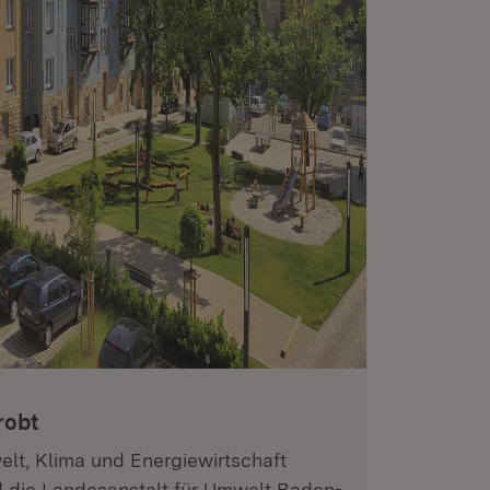
robt
elt, Klima und Energiewirtschaft
die Landesanstalt für Umwelt Baden-