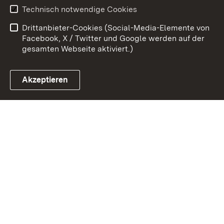
Erklärung zur
Benutzungshinweise
Technisch notwendige Cookies
Barrierefreiheit
Drittanbieter-Cookies (Social-Media-Elemente von
Impressum
Cookies
Facebook, X / Twitter und Google werden auf der
gesamten Webseite aktiviert.)
Akzeptieren
Link zum Landesportal