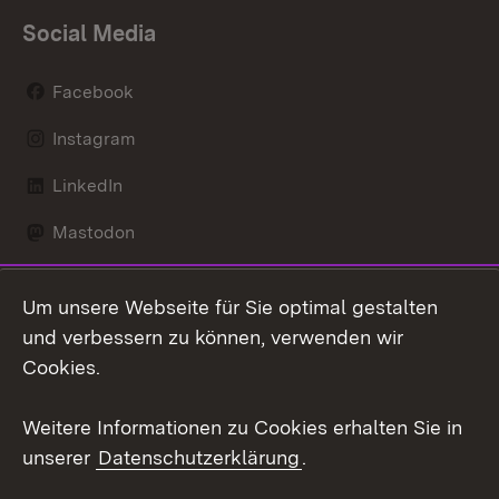
Social Media
Facebook
Instagram
LinkedIn
Mastodon
Social Wall
Um unsere Webseite für Sie optimal gestalten
X / Twitter
und verbessern zu können, verwenden wir
Cookies.
Youtube
Weitere Informationen zu Cookies erhalten Sie in
Zum 
unserer
Datenschutzerklärung
.
Kontakt
Datenschutz