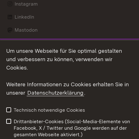
Instagram
LinkedIn
Mastodon
Social Wall
Um unsere Webseite für Sie optimal gestalten
X / Twitter
und verbessern zu können, verwenden wir
Cookies.
Youtube
Weitere Informationen zu Cookies erhalten Sie in
Zum 
unserer
Datenschutzerklärung
.
Kontakt
Datenschutz
Erklärung zur
Benutzungshinweise
Technisch notwendige Cookies
Barrierefreiheit
Drittanbieter-Cookies (Social-Media-Elemente von
Impressum
Cookies
Facebook, X / Twitter und Google werden auf der
gesamten Webseite aktiviert.)