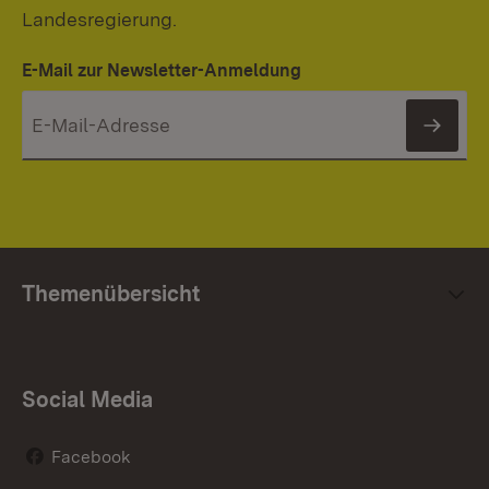
Landesregierung.
E-Mail zur Newsletter-Anmeldung
News
Themenübersicht
Social Media
Facebook