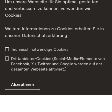
Um unsere Webseite für Sie optimal gestalten
X / Twitter
und verbessern zu können, verwenden wir
Cookies.
Youtube
Weitere Informationen zu Cookies erhalten Sie in
Zum 
unserer
Datenschutzerklärung
.
Kontakt
Datenschutz
Erklärung zur
Benutzungshinweise
Technisch notwendige Cookies
Barrierefreiheit
Drittanbieter-Cookies (Social-Media-Elemente von
Impressum
Cookies
Facebook, X / Twitter und Google werden auf der
gesamten Webseite aktiviert.)
Akzeptieren
Link zum Landesportal