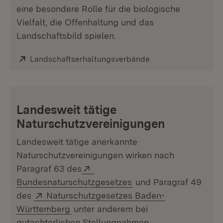
eine besondere Rolle für die biologische
Vielfalt, die Offenhaltung und das
Landschaftsbild spielen.
Extern:
Landschaftserhaltungsverbände
(Öffnet in neuem Fe
Landesweit tätige
Naturschutzvereinigungen
Landesweit tätige anerkannte
Naturschutzvereinigungen wirken nach
Extern:
Paragraf 63 des
(Öffnet in neuem Fens
Bundesnaturschutzgesetzes
und Paragraf 49
Extern:
des
Naturschutzgesetzes Baden-
(Öffnet in neuem Fenster)
Württemberg
unter anderem bei
gutachterlichen Stellungnahmen,