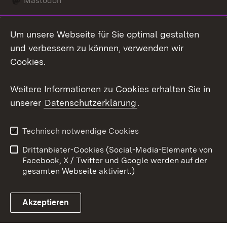
Mastodon
Social Wall
Um unsere Webseite für Sie optimal gestalten
X / Twitter
und verbessern zu können, verwenden wir
Cookies.
Youtube
Weitere Informationen zu Cookies erhalten Sie in
Zum 
unserer
Datenschutzerklärung
.
Kontakt
Datenschutz
Erklärung zur
Benutzungshinweise
Technisch notwendige Cookies
Barrierefreiheit
Drittanbieter-Cookies (Social-Media-Elemente von
Impressum
Cookies
Facebook, X / Twitter und Google werden auf der
gesamten Webseite aktiviert.)
Akzeptieren
Link zum Landesportal