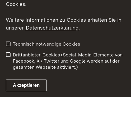
Cookies.
Youtube
Weitere Informationen zu Cookies erhalten Sie in
Zum 
unserer
Datenschutzerklärung
.
Kontakt
Datenschutz
Erklärung zur
Benutzungshinweise
Technisch notwendige Cookies
Barrierefreiheit
Drittanbieter-Cookies (Social-Media-Elemente von
Impressum
Cookies
Facebook, X / Twitter und Google werden auf der
gesamten Webseite aktiviert.)
Akzeptieren
Link zum Landesportal