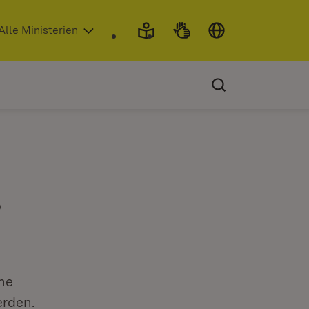
 in neuem Fenster)
Alle Ministerien
?
che
rden.