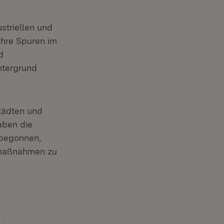
striellen und
ihre Spuren im
d
ntergrund
tädten und
aben die
 begonnen,
smaßnahmen zu