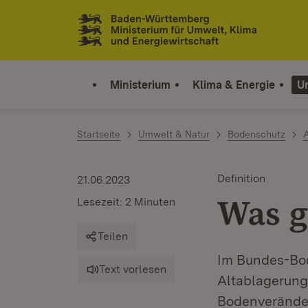
Zum Inhalt springen
Link zur Startseite
Ministerium
Klima & Energie
U
Startseite
Umwelt & Natur
Bodenschutz
A
Definition
21.06.2023
Was g
Lesezeit: 2 Minuten
Teilen
Im Bundes-Bod
Text vorlesen
Altablagerunge
Bodenveränder