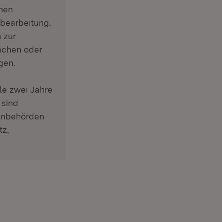
ter)
chen
nbearbeitung.
 zur
ächen oder
gen.
le zwei Jahre
 sind
tenbehörden
tz,