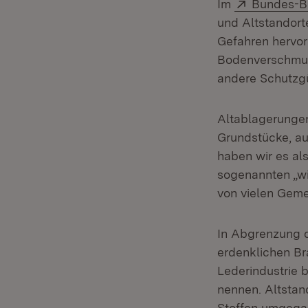
Extern:
Im
Bundes-B
und Altstandort
Gefahren hervorg
Bodenverschmut
andere Schutzgü
Altablagerungen
Grundstücke, au
haben wir es als
sogenannten „wi
von vielen Geme
In Abgrenzung d
erdenklichen Br
Lederindustrie b
nennen. Altstan
Stoffen umgegan