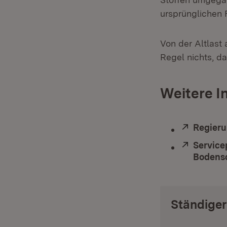
ursprünglichen 
Von der Altlast
Regel nichts, da
Weitere I
Extern:
Regieru
Extern:
Service
Bodensc
Ständiger