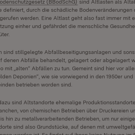
(Öffnet in neuem Fenst
odenschutzgesetz (BBodSchG)
sind Altlasten als Alt
e definiert, durch die schädliche Bodenveränderungen 
erufen werden. Eine Altlast geht also fast immer mit e
zung einher und gefährdet die menschliche Gesundhe
ter.
 sind stillgelegte Abfallbeseitigungsanlagen und sons
f denen Abfälle behandelt, gelagert oder abgelagert w
o mit „alten“ Abfällen zu tun. Gemeint sind hier vor all
lden Deponien“, wie sie vorwiegend in den 1950er und
inden betrieben worden sind.
azu sind Altstandorte ehemalige Produktionsstandorte
anchen, von chemischen Betrieben über Druckereien un
is hin zu metallverarbeitenden Betrieben, um nur einige
dorte sind also Grundstücke, auf denen mit umweltge
gen worden ist. Es findet auf ihnen keine Nutzung im S