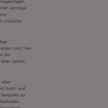
er)
ablagerungen
oder sonstige
iner
it und/oder
tige
orden sind. Hier
em die
 -60er Jahren
 aller
d Textil- und
 Beispiele zu
fährdenden
inne ihrer