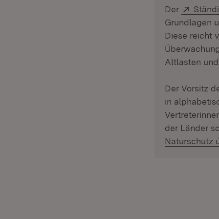
Extern
Der
Ständ
Grundlagen un
Diese reicht 
Überwachung,
Altlasten un
Der Vorsitz d
in alphabetis
Vertreterinne
der Länder s
Naturschutz u