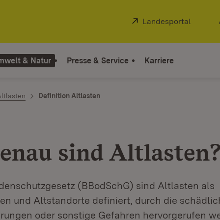
Extern:
Landesportal
(Öffnet
mwelt & Natur
Presse & Service
Karriere
ltlasten
Definition Altlasten
enau sind Altlasten
enschutzgesetz (BBodSchG) sind Altlasten als
n und Altstandorte definiert, durch die schädli
ungen oder sonstige Gefahren hervorgerufen we