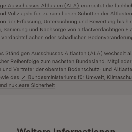
:
(Öffnet in neuem Fens
ige Ausschusses Altlasten (ALA)
erarbeitet die fachli
d Vollzugshilfen zu sämtlichen Schritten der Altlaste
von der Erfassung, Untersuchung und Bewertung bis hin
 Sanierung und Nachsorge von altlastverdächtigen Fl
d Verdachtsflächen oder schädlichen Bodenveränderun
es Ständigen Ausschusses Altlasten (ALA) wechselt al
cher Reihenfolge zum nächsten Bundesland. Mitglieder
n und Vertreter der obersten Bodenschutz- und Altlas
Extern:
owie des
Bundesministeriums für Umwelt, Klimaschu
(Öffnet in neuem Fenster)
nd nukleare Sicherheit
.
Weitere Informationen