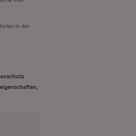
orten in der
denschutz
(Öffnet in neuem Fenster)
eigenschaften,
r)