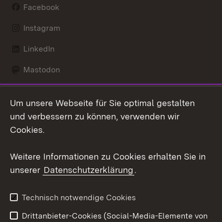
Facebook
Instagram
LinkedIn
Mastodon
Social Wall
Um unsere Webseite für Sie optimal gestalten
X / Twitter
und verbessern zu können, verwenden wir
Cookies.
Youtube
Weitere Informationen zu Cookies erhalten Sie in
Zum 
unserer
Datenschutzerklärung
.
Kontakt
Datenschutz
Erklärung zur
Benutzungshinweise
Technisch notwendige Cookies
Barrierefreiheit
Drittanbieter-Cookies (Social-Media-Elemente von
Impressum
Cookies