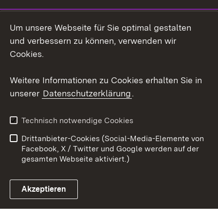
Social Wall
Um unsere Webseite für Sie optimal gestalten
X / Twitter
und verbessern zu können, verwenden wir
Cookies.
Youtube
Weitere Informationen zu Cookies erhalten Sie in
Zum 
unserer
Datenschutzerklärung
.
Kontakt
Datenschutz
Erklärung zur
Benutzungshinweise
Technisch notwendige Cookies
Barrierefreiheit
Drittanbieter-Cookies (Social-Media-Elemente von
Impressum
Cookies
Facebook, X / Twitter und Google werden auf der
gesamten Webseite aktiviert.)
Akzeptieren
Link zum Landesportal