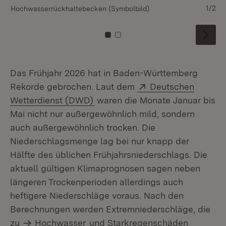
1/2
Hochwasserrückhaltebecken (Symbolbild)
Rh
Zu Kachel: 0
Zu Kachel: 1
Das Frühjahr 2026 hat in Baden-Württemberg
Extern:
Rekorde gebrochen. Laut dem
Deutschen
(Öffnet in neuem Fenster)
Wetterdienst (DWD)
waren die Monate Januar bis
Mai nicht nur außergewöhnlich mild, sondern
auch außergewöhnlich trocken. Die
Niederschlagsmenge lag bei nur knapp der
Hälfte des üblichen Frühjahrsniederschlags. Die
aktuell gültigen Klimaprognosen sagen neben
längeren Trockenperioden allerdings auch
heftigere Niederschläge voraus. Nach den
Berechnungen werden Extremniederschläge, die
zu
Hochwasser
und Starkregenschäden