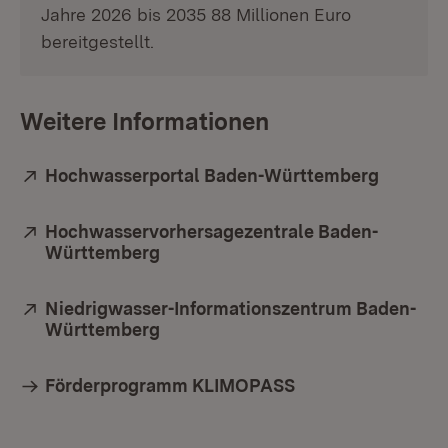
Jahre 2026 bis 2035 88 Millionen Euro
bereitgestellt.
Weitere Informationen
Extern:
Hochwasserportal Baden-Württemberg
(Öffnet
Extern:
Hochwasservorhersagezentrale Baden-
Württemberg
(Öffnet in neuem Fenster)
Extern:
Niedrigwasser-Informationszentrum Baden-
Württemberg
(Öffnet in neuem Fenster)
Förderprogramm KLIMOPASS