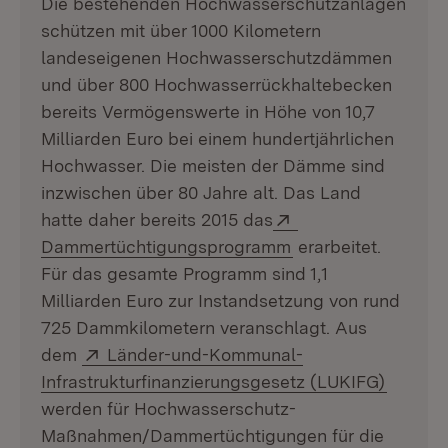
Die bestehenden Hochwasserschutzanlagen
schützen mit über 1000 Kilometern
landeseigenen Hochwasserschutzdämmen
und über 800 Hochwasserrückhaltebecken
bereits Vermögenswerte in Höhe von 10,7
Milliarden Euro bei einem hundertjährlichen
Hochwasser. Die meisten der Dämme sind
inzwischen über 80 Jahre alt. Das Land
Extern:
hatte daher bereits 2015 das
(Öffnet in neuem F
Dammertüchtigungsprogramm
erarbeitet.
Für das gesamte Programm sind 1,1
Milliarden Euro zur Instandsetzung von rund
725 Dammkilometern veranschlagt. Aus
Extern:
dem
Länder-und-Kommunal-
(Öffnet
Infrastrukturfinanzierungsgesetz (LUKIFG)
werden für Hochwasserschutz-
Maßnahmen/Dammertüchtigungen für die