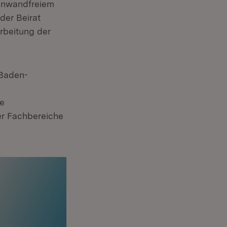
einwandfreiem
der Beirat
rbeitung der
 Baden-
le
er Fachbereiche