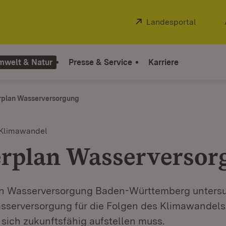
Extern:
Landesportal
(Öffnet
mwelt & Natur
Presse & Service
Karriere
rplan Wasserversorgung
 Klimawandel
rplan Wasserversor
n Wasserversorgung Baden-Württemberg untersuc
asserversorgung für die Folgen des Klimawandel
e sich zukunftsfähig aufstellen muss.