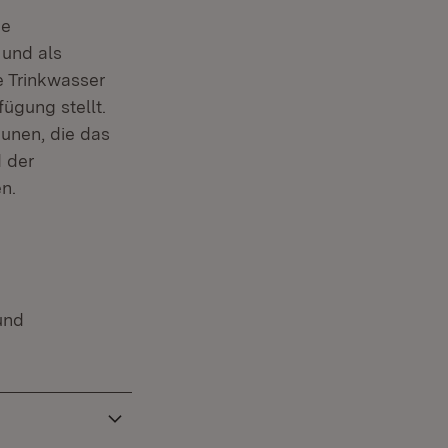
ne
 und als
e Trinkwasser
ügung stellt.
unen, die das
 der
n.
und