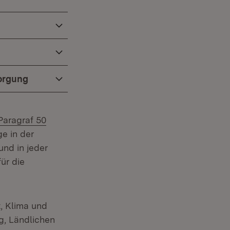
orgung
Extern:
Paragraf 50
e in der
nd in jeder
ür die
, Klima und
g, Ländlichen