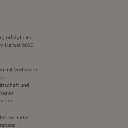
g erfolgte im
im Herbst 2020
n mit Vertretern
der
rtschaft und
ragten
ungen.
dkreise außer
nstanz,