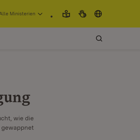
 in neuem Fenster)
Alle Ministerien
gung
ht, wie die
s gewappnet