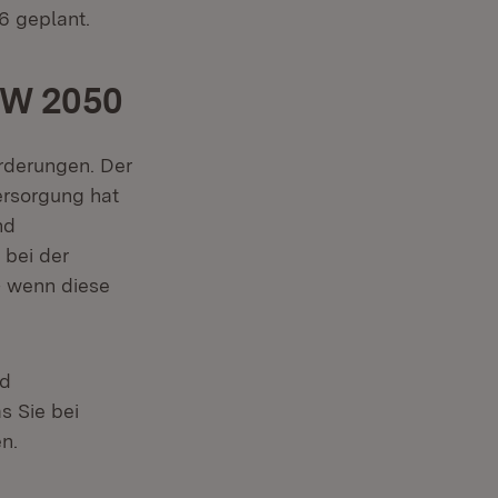
6 geplant.
BW 2050
rderungen. Der
rsorgung hat
nd
 bei der
– wenn diese
nd
s Sie bei
n.