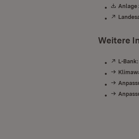
Downlo
Anlage 
Extern:
Landesa
Weitere I
Extern:
L-Bank
Klimaw
Anpass
Anpass