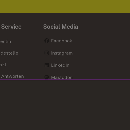
 Service
Social Media
Facebook
entin
destelle
Instagram
akt
LinkedIn
 Antworten
Mastodon
Social Wall
d Anfahrt
X / Twitter
Youtube