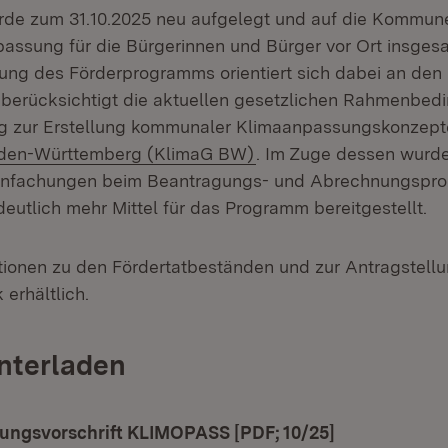
e zum 31.10.2025 neu aufgelegt und auf die Kommunen
assung für die Bürgerinnen und Bürger vor Ort insgesa
ung des Förderprogramms orientiert sich dabei an den
erücksichtigt die aktuellen gesetzlichen Rahmenbedi
ng zur Erstellung kommunaler Klimaanpassungskonzep
den-Württemberg (KlimaG BW)
. Im Zuge dessen wurd
einfachungen beim Beantragungs- und Abrechnungspr
eutlich mehr Mittel für das Programm bereitgestellt.
tionen zu den Fördertatbeständen und zur Antragstellu
 erhältlich.
nterladen
ad:
ungsvorschrift KLIMOPASS [PDF; 10/25]
(Öffnet in ne