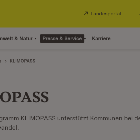
Extern:
Landesportal
(Öffnet
mwelt & Natur
Presse & Service
Karriere
e
KLIMOPASS
OPASS
ogramm KLIMOPASS unterstützt Kommunen bei d
andel.