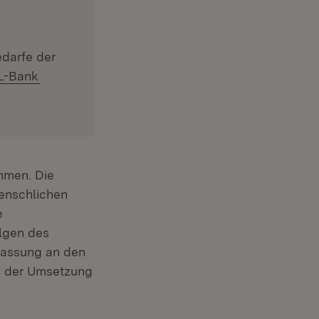
darfe der
Extern:
(Öffnet in neuem Fenster)
L-Bank
mmen. Die
enschlichen
e
lgen des
passung an den
e der Umsetzung