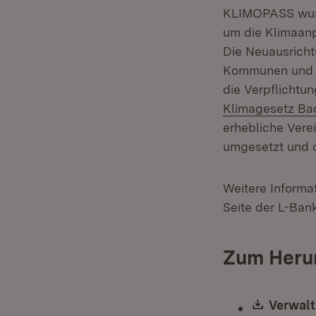
KLIMOPASS wurd
um die Klimaanp
Die Neuausricht
Kommunen und b
die Verpflichtu
Klimagesetz Ba
erhebliche Ver
umgesetzt und d
Weitere Informa
Seite der L-Bank
Zum Heru
Downlo
Verwalt