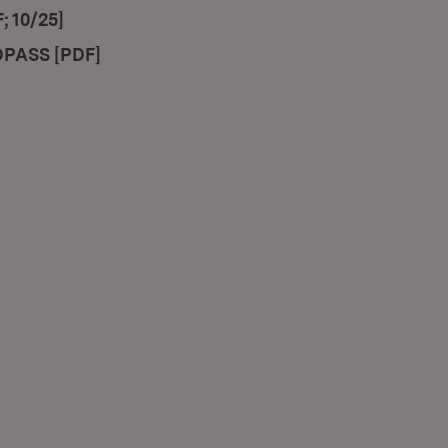
; 10/25]
(Öffnet in neuem Fenster)
OPASS [PDF]
(Öffnet in neuem Fenster)