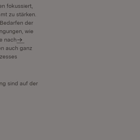
 fokussiert,
mt zu stärken.
 Bedarfen der
ngungen, wie
te nach
en auch ganz
ozesses
ng sind auf der
uem Fenster)