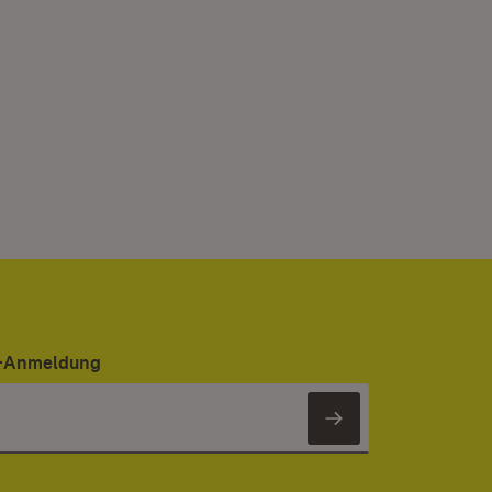
er-Anmeldung
Newsletter 