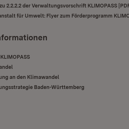
ad:
zu 2.2.2.2 der Verwaltungsvorschrift KLIMOPASS [PDF
nstalt für Umwelt: Flyer zum Förderprogramm KLIM
nformationen
: KLIMOPASS
(Öffnet in neuem Fenster)
andel
ung an den Klimawandel
ungsstrategie Baden-Württemberg