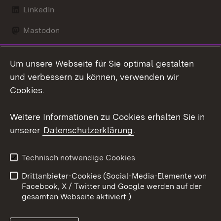
LinkedIn
Mastodon
Social Wall
Um unsere Webseite für Sie optimal gestalten
X / Twitter
und verbessern zu können, verwenden wir
Cookies.
Youtube
Weitere Informationen zu Cookies erhalten Sie in
Zum 
unserer
Datenschutzerklärung
.
Kontakt
Datenschutz
Erklärung zur
Benutzungshinweise
Technisch notwendige Cookies
Barrierefreiheit
Drittanbieter-Cookies (Social-Media-Elemente von
Impressum
Cookies
Facebook, X / Twitter und Google werden auf der
gesamten Webseite aktiviert.)