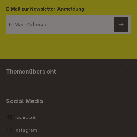
E-Mail zur Newsletter-Anmeldung
News
Themenübersicht
Social Media
Facebook
Instagram