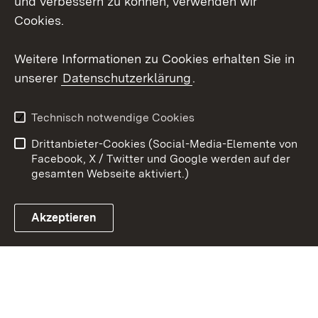
und verbessern zu können, verwenden wir
Cookies.
Youtube
Weitere Informationen zu Cookies erhalten Sie in
Zum 
unserer
Datenschutzerklärung
.
Kontakt
Datenschutz
Erklärung zur
Benutzungshinweise
Technisch notwendige Cookies
Barrierefreiheit
Drittanbieter-Cookies (Social-Media-Elemente von
Impressum
Cookies
Facebook, X / Twitter und Google werden auf der
gesamten Webseite aktiviert.)
Akzeptieren
Link zum Landesportal