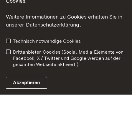
Cookies.
Youtube
Weitere Informationen zu Cookies erhalten Sie in
Zum 
unserer
Datenschutzerklärung
.
Kontakt
Datenschutz
Erklärung zur
Benutzungshinweise
Technisch notwendige Cookies
Barrierefreiheit
Drittanbieter-Cookies (Social-Media-Elemente von
Impressum
Cookies
Facebook, X / Twitter und Google werden auf der
gesamten Webseite aktiviert.)
Akzeptieren
Link zum Landesportal