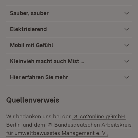
Sauber, sauber
Elektrisierend
Mobil mit Gefühl
Kleinvieh macht auch Mist ...
Hier erfahren Sie mehr
Quellenverweis
Extern:
Wir bedanken uns bei der
co2online gGmbH,
(Öffnet in neuem Fenster)
Extern:
Berlin
und dem
Bundesdeutschen Arbeitskreis
für umweltbewusstes Management e. V.,