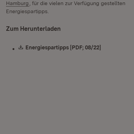
(Öffnet in neuem Fenster)
Hamburg
, für die vielen zur Verfügung gestellten
Energiespartipps.
Zum Herunterladen
Download:
Energiespartipps [PDF; 08/22]
(Öffnet in n