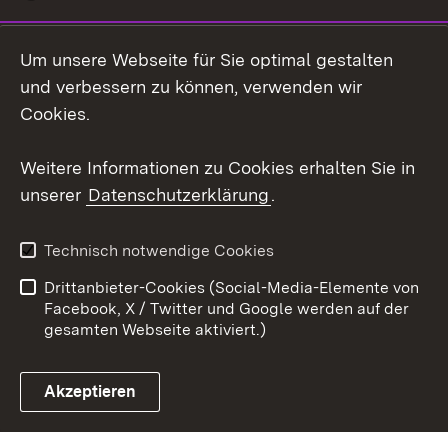
Social Wall
Um unsere Webseite für Sie optimal gestalten
X / Twitter
und verbessern zu können, verwenden wir
Cookies.
Youtube
Weitere Informationen zu Cookies erhalten Sie in
Zum 
unserer
Datenschutzerklärung
.
Kontakt
Datenschutz
Erklärung zur
Benutzungshinweise
Technisch notwendige Cookies
Barrierefreiheit
Drittanbieter-Cookies (Social-Media-Elemente von
Impressum
Cookies
Facebook, X / Twitter und Google werden auf der
gesamten Webseite aktiviert.)
Akzeptieren
Link zum Landesportal