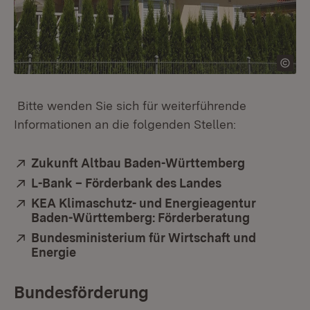
Bitte wenden Sie sich für weiterführende
Informationen an die folgenden Stellen:
Extern:
Zukunft Altbau Baden-Württemberg
(Öffnet in
Extern:
L-Bank – Förderbank des Landes
(Öffnet in neu
Extern:
KEA Klimaschutz- und Energieagentur
Baden-Württemberg: Förderberatung
(Öffnet in
Extern:
Bundesministerium für Wirtschaft und
Energie
(Öffnet in neuem Fenster)
Bundesförderung