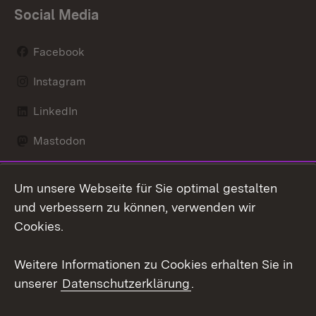
Social Media
Facebook
Instagram
LinkedIn
Mastodon
Social Wall
Um unsere Webseite für Sie optimal gestalten
X / Twitter
und verbessern zu können, verwenden wir
Cookies.
Youtube
Weitere Informationen zu Cookies erhalten Sie in
Zum 
unserer
Datenschutzerklärung
.
Kontakt
Datenschutz
Erklärung zur
Benutzungshinweise