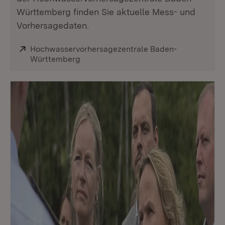
Württemberg finden Sie aktuelle Mess- und
Vorhersagedaten.
Extern:
Hochwasservorhersagezentrale Baden-
Württemberg
(Öffnet in neuem Fenster)