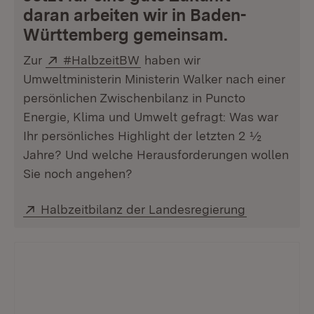
daran arbeiten wir in Baden-
Württemberg gemeinsam.
Extern:
(Öffnet in neuem Fenster)
Zur
#HalbzeitBW
haben wir
Umweltministerin Ministerin Walker nach einer
persönlichen Zwischenbilanz in Puncto
Energie, Klima und Umwelt gefragt: Was war
Ihr persönliches Highlight der letzten 2 ½
Jahre? Und welche Herausforderungen wollen
Sie noch angehen?
Extern:
(Öffnet in 
Halbzeitbilanz der Landesregierung