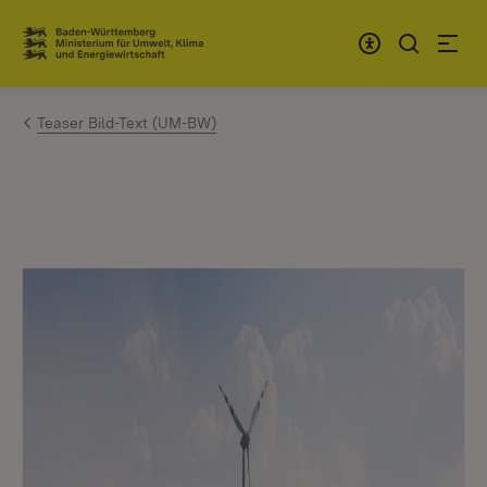
Zum Inhalt springen
Link zur Startseite
Teaser Bild-Text (UM-BW)