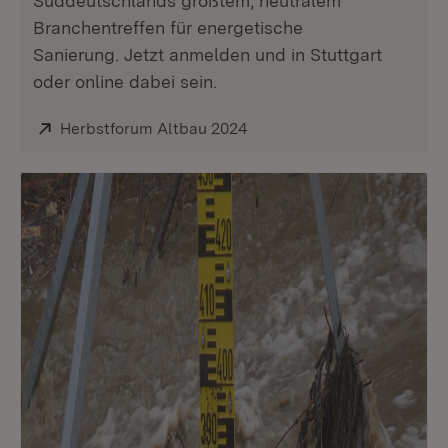
Süddeutschlands größtem, neutralem
Branchentreffen für energetische
Sanierung. Jetzt anmelden und in Stuttgart
oder online dabei sein.
Extern:
Herbstforum Altbau 2024
(Öffnet in neuem Fenster)