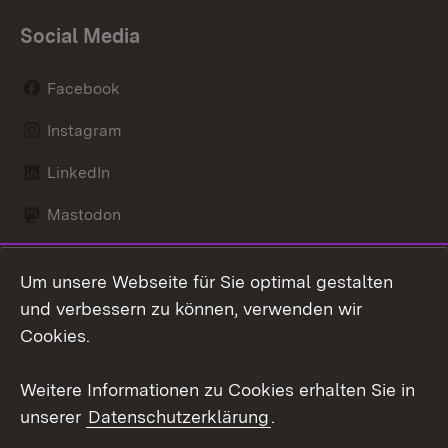
Social Media
Facebook
Instagram
LinkedIn
Mastodon
Social Wall
Um unsere Webseite für Sie optimal gestalten
X / Twitter
und verbessern zu können, verwenden wir
Cookies.
Youtube
Weitere Informationen zu Cookies erhalten Sie in
Zum 
unserer
Datenschutzerklärung
.
Kontakt
Datenschutz