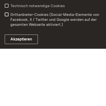
Erklärung zur
Benutzungshinweise
Technisch notwendige Cookies
Barrierefreiheit
Drittanbieter-Cookies (Social-Media-Elemente von
Impressum
Cookies
Facebook, X / Twitter und Google werden auf der
gesamten Webseite aktiviert.)
Akzeptieren
Link zum Landesportal