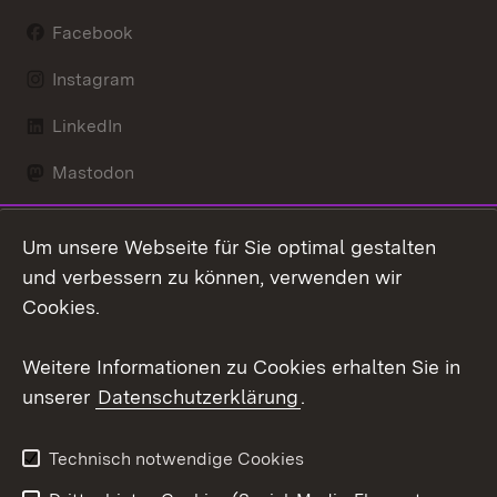
Facebook
Instagram
LinkedIn
Mastodon
Social Wall
Um unsere Webseite für Sie optimal gestalten
X / Twitter
und verbessern zu können, verwenden wir
Cookies.
Youtube
Weitere Informationen zu Cookies erhalten Sie in
Zum 
unserer
Datenschutzerklärung
.
Kontakt
Datenschutz
Erklärung zur
Benutzungshinweise
Technisch notwendige Cookies
Barrierefreiheit