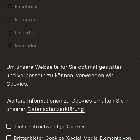
Facebook
Instagram
LinkedIn
Mastodon
Social Wall
Um unsere Webseite für Sie optimal gestalten
X / Twitter
und verbessern zu können, verwenden wir
Cookies.
Youtube
Weitere Informationen zu Cookies erhalten Sie in
Zum 
unserer
Datenschutzerklärung
.
Kontakt
Datenschutz
Erklärung zur
Benutzungshinweise
Technisch notwendige Cookies
Barrierefreiheit
Drittanbieter-Cookies (Social-Media-Elemente von
Impressum
Cookies