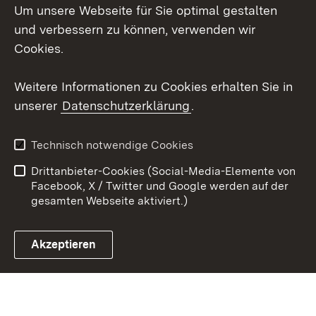
Um unsere Webseite für Sie optimal gestalten
X / Twitter
und verbessern zu können, verwenden wir
Cookies.
Youtube
Weitere Informationen zu Cookies erhalten Sie in
Zum 
unserer
Datenschutzerklärung
.
Kontakt
Datenschutz
Erklärung zur
Benutzungshinweise
Technisch notwendige Cookies
Barrierefreiheit
Drittanbieter-Cookies (Social-Media-Elemente von
Impressum
Cookies
Facebook, X / Twitter und Google werden auf der
gesamten Webseite aktiviert.)
Akzeptieren
Link zum Landesportal