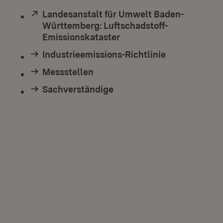
Extern:
Landesanstalt für Umwelt Baden-
Württemberg: Luftschadstoff-
Emissionskataster
(Öffnet in neuem Fenste
Industrieemissions-Richtlinie
Messstellen
Sachverständige