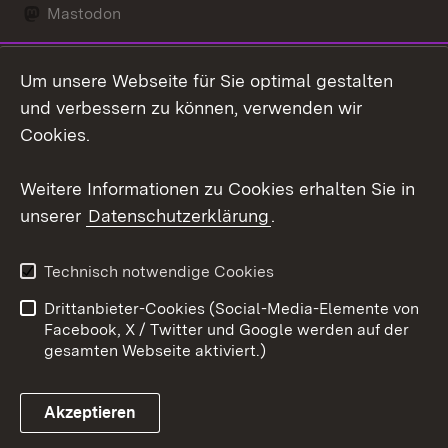
Mastodon
Social Wall
Um unsere Webseite für Sie optimal gestalten
X / Twitter
und verbessern zu können, verwenden wir
Cookies.
Youtube
Weitere Informationen zu Cookies erhalten Sie in
Zum 
unserer
Datenschutzerklärung
.
Kontakt
Datenschutz
Erklärung zur
Benutzungshinweise
Technisch notwendige Cookies
Barrierefreiheit
Drittanbieter-Cookies (Social-Media-Elemente von
Impressum
Cookies
Facebook, X / Twitter und Google werden auf der
gesamten Webseite aktiviert.)
Akzeptieren
Link zum Landesportal