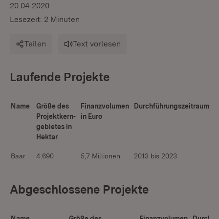
20.04.2020
Lesezeit: 2 Minuten
Teilen
Text vorlesen
Laufende Projekte
Name
Größe des
Finanzvolumen
Durchführungszeitraum
Projektkern-
in Euro
gebietes in
Hektar
Baar
4.690
5,7 Millionen
2013 bis 2023
Abgeschlossene Projekte
Name
Größe des
Finanzvolumen
Durchfü