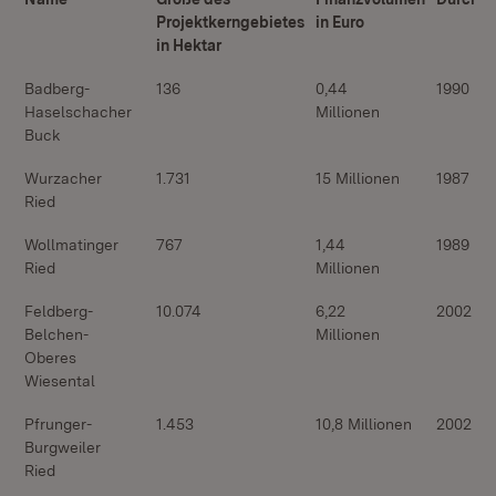
Projektkerngebietes
in Euro
in Hektar
Badberg-
136
0,44
1990 bis
Haselschacher
Millionen
Buck
Wurzacher
1.731
15 Millionen
1987 bis
Ried
Wollmatinger
767
1,44
1989 bis
Ried
Millionen
Feldberg-
10.074
6,22
2002 bi
Belchen-
Millionen
Oberes
Wiesental
Pfrunger-
1.453
10,8 Millionen
2002 bi
Burgweiler
Ried