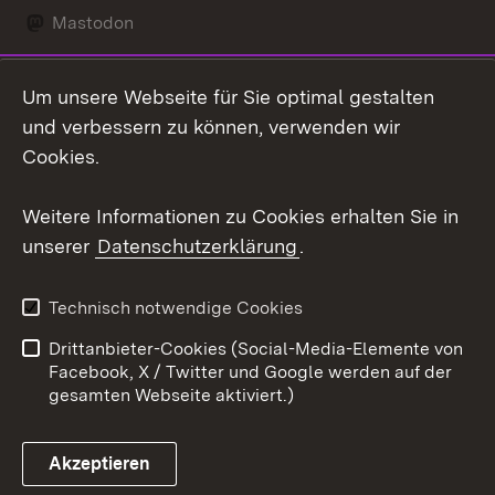
Mastodon
Social Wall
Um unsere Webseite für Sie optimal gestalten
X / Twitter
und verbessern zu können, verwenden wir
Cookies.
Youtube
Weitere Informationen zu Cookies erhalten Sie in
Zum 
unserer
Datenschutzerklärung
.
Kontakt
Datenschutz
Erklärung zur
Benutzungshinweise
Technisch notwendige Cookies
Barrierefreiheit
Drittanbieter-Cookies (Social-Media-Elemente von
Impressum
Cookies
Facebook, X / Twitter und Google werden auf der
gesamten Webseite aktiviert.)
Akzeptieren
Link zum Landesportal