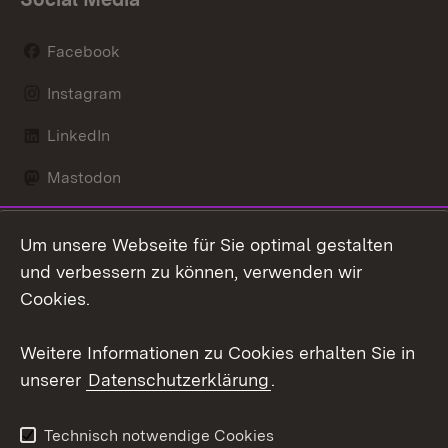
Facebook
Instagram
LinkedIn
Mastodon
Social Wall
Um unsere Webseite für Sie optimal gestalten
X / Twitter
und verbessern zu können, verwenden wir
Cookies.
Youtube
Weitere Informationen zu Cookies erhalten Sie in
Zum 
unserer
Datenschutzerklärung
.
Kontakt
Datenschutz
Erklärung zur
Benutzungshinweise
Technisch notwendige Cookies
Barrierefreiheit