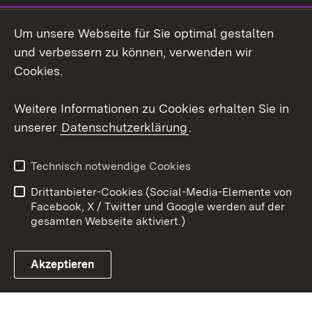
Social Wall
Um unsere Webseite für Sie optimal gestalten
X / Twitter
und verbessern zu können, verwenden wir
Cookies.
Youtube
Weitere Informationen zu Cookies erhalten Sie in
Zum 
unserer
Datenschutzerklärung
.
Kontakt
Datenschutz
Erklärung zur
Benutzungshinweise
Technisch notwendige Cookies
Barrierefreiheit
Drittanbieter-Cookies (Social-Media-Elemente von
Impressum
Cookies
Facebook, X / Twitter und Google werden auf der
gesamten Webseite aktiviert.)
Akzeptieren
Link zum Landesportal