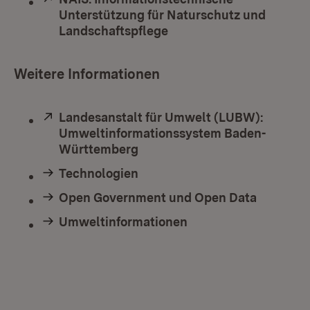
Unterstützung für Naturschutz und
Landschaftspflege
(Öffnet in neuem Fenste
Weitere Informationen
Extern:
Landesanstalt für Umwelt (LUBW):
Umweltinformationssystem Baden-
Württemberg
(Öffnet in neuem Fenster)
Technologien
Open Government und Open Data
Umweltinformationen