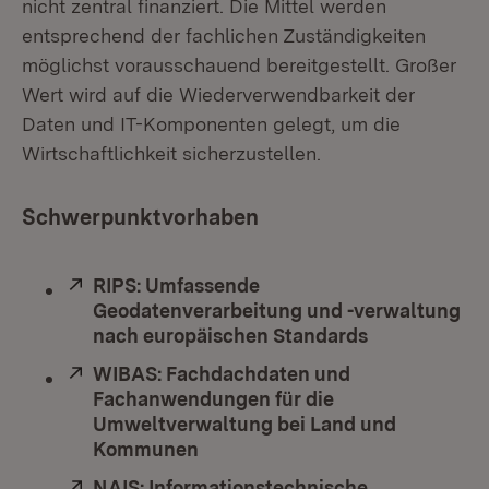
nicht zentral finanziert. Die Mittel werden
entsprechend der fachlichen Zuständigkeiten
möglichst vorausschauend bereitgestellt. Großer
Wert wird auf die Wiederverwendbarkeit der
Daten und IT-Komponenten gelegt, um die
Wirtschaftlichkeit sicherzustellen.
Schwerpunktvorhaben
Extern:
RIPS: Umfassende
Geodatenverarbeitung und -verwaltung
nach europäischen Standards
(Öffnet in n
Extern:
WIBAS: Fachdachdaten und
Fachanwendungen für die
Umweltverwaltung bei Land und
Kommunen
(Öffnet in neuem Fenster)
Extern:
NAIS: Informationstechnische