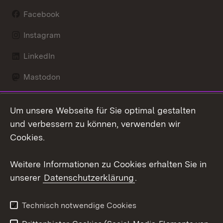
Facebook
Instagram
LinkedIn
Mastodon
Social Wall
Um unsere Webseite für Sie optimal gestalten
X / Twitter
und verbessern zu können, verwenden wir
Cookies.
Youtube
Weitere Informationen zu Cookies erhalten Sie in
Zum 
unserer
Datenschutzerklärung
.
Kontakt
Datenschutz
Erklärung zur
Benutzungshinweise
Technisch notwendige Cookies
Barrierefreiheit