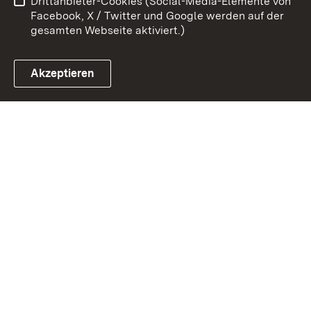
Drittanbieter-Cookies (Social-Media-Elemente von
Impressum
Cookies
Facebook, X / Twitter und Google werden auf der
gesamten Webseite aktiviert.)
Akzeptieren
Link zum Landesportal