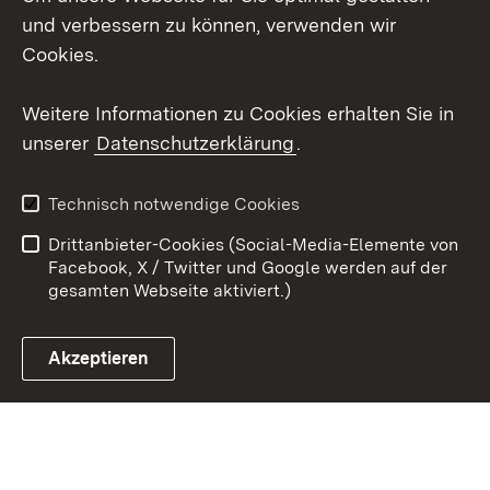
X / Twitter
und verbessern zu können, verwenden wir
Cookies.
Youtube
Weitere Informationen zu Cookies erhalten Sie in
Zum 
unserer
Datenschutzerklärung
.
Kontakt
Datenschutz
Erklärung zur
Benutzungshinweise
Technisch notwendige Cookies
Barrierefreiheit
Drittanbieter-Cookies (Social-Media-Elemente von
Impressum
Cookies
Facebook, X / Twitter und Google werden auf der
gesamten Webseite aktiviert.)
Akzeptieren
Link zum Landesportal