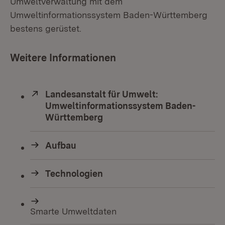
Umweltverwaltung mit dem
Umweltinformationssystem Baden-Württemberg
bestens gerüstet.
Weitere Informationen
Extern:
Landesanstalt für Umwelt:
Umweltinformationssystem Baden-
Württemberg
(Öffnet in neuem Fenster)
Aufbau
Technologien
Smarte Umweltdaten