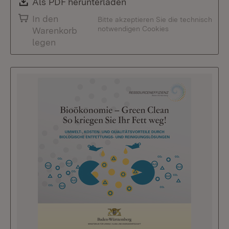
Download:
Als PDF herunterladen
(Öffnet in neuem Fenste
In den
Bitte akzeptieren Sie die technisch
notwendigen Cookies
Warenkorb
legen