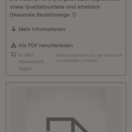
sowie Qualitätsvorteile sind erheblich.
(Maximale Bestellmenge: 1)
Mehr Informationen
Download:
Als PDF herunterladen
(Öffnet in neuem Fenste
In den
Bitte akzeptieren Sie die technisch
notwendigen Cookies
Warenkorb
legen