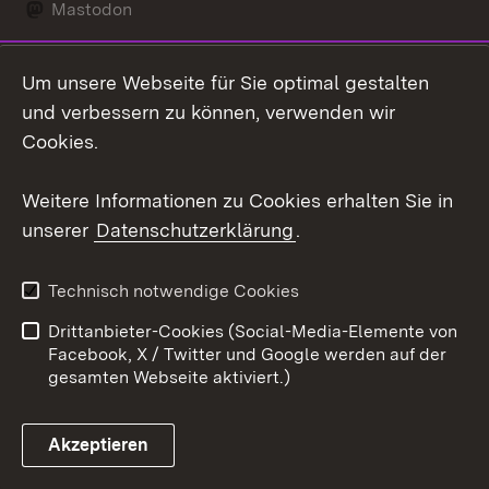
Mastodon
Social Wall
Um unsere Webseite für Sie optimal gestalten
X / Twitter
und verbessern zu können, verwenden wir
Cookies.
Youtube
Weitere Informationen zu Cookies erhalten Sie in
Zum 
unserer
Datenschutzerklärung
.
Kontakt
Datenschutz
Erklärung zur
Benutzungshinweise
Technisch notwendige Cookies
Barrierefreiheit
Drittanbieter-Cookies (Social-Media-Elemente von
Impressum
Cookies
Facebook, X / Twitter und Google werden auf der
gesamten Webseite aktiviert.)
Akzeptieren
Link zum Landesportal