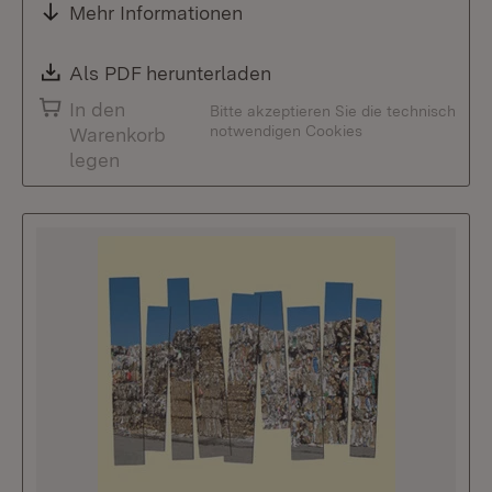
Mehr Informationen
Download:
Als PDF herunterladen
(Öffnet in neuem Fenste
In den
Bitte akzeptieren Sie die technisch
notwendigen Cookies
Warenkorb
legen