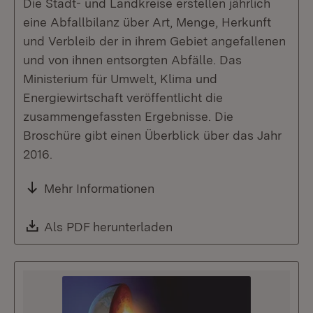
Die Stadt- und Landkreise erstellen jährlich
eine Abfallbilanz über Art, Menge, Herkunft
und Verbleib der in ihrem Gebiet angefallenen
und von ihnen entsorgten Abfälle. Das
Ministerium für Umwelt, Klima und
Energiewirtschaft veröffentlicht die
zusammengefassten Ergebnisse. Die
Broschüre gibt einen Überblick über das Jahr
2016.
Mehr Informationen
Download:
Als PDF herunterladen
(Öffnet in neuem Fenste