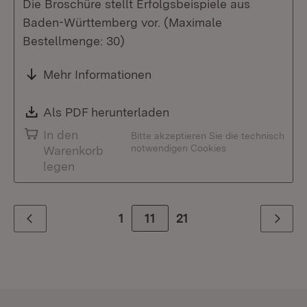
Die Broschüre stellt Erfolgsbeispiele aus
Baden-Württemberg vor. (Maximale
Bestellmenge: 30)
Mehr Informationen
Download:
Als PDF herunterladen
(Öffnet in neuem Fenste
In den
Bitte akzeptieren Sie die technisch
notwendigen Cookies
Warenkorb
legen
1
Zur Seite
11
21
Zurück
Weiter