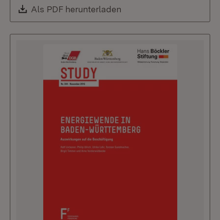
Download:
Als PDF herunterladen
(Öffnet in neuem Fenste