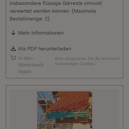
insbesondere flüssige Gärreste sinnvoll
verwertet werden können. (Maximale
Bestellmenge: 2)
Mehr Informationen
Download:
Als PDF herunterladen
(Öffnet in neuem Fenste
In den
Bitte akzeptieren Sie die technisch
notwendigen Cookies
Warenkorb
legen