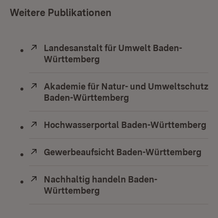
Weitere Publikationen
Extern:
Landesanstalt für Umwelt Baden-
Württemberg
(Öffnet in neuem Fenster)
Extern:
Akademie für Natur- und Umweltschutz
Baden-Württemberg
(Öffnet in neuem Fens
Extern:
Hochwasserportal Baden-Württemberg
(Ö
Extern:
Gewerbeaufsicht Baden-Württemberg
(Öf
Extern:
Nachhaltig handeln Baden-
Württemberg
(Öffnet in neuem Fenster)