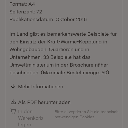
Format: A4
Seitenzahl: 72
Publikationsdatum: Oktober 2016
Im Land gibt es bemerkenswerte Beispiele für
den Einsatz der Kraft-Wärme-Kopplung in
Wohngebäuden, Quartieren und in
Unternehmen. 33 Beispiele hat das
Umweltministerium in der Broschüre näher
beschrieben. (Maximale Bestellmenge: 50)
Mehr Informationen
Download:
Als PDF herunterladen
(Öffnet in neuem Fenste
In den
Bitte akzeptieren Sie die technisch
notwendigen Cookies
Warenkorb
legen