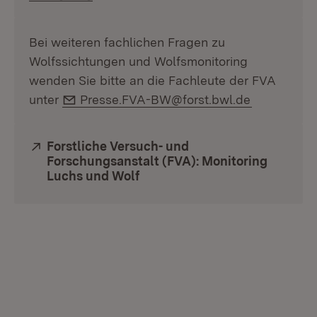
Bei weiteren fachlichen Fragen zu
Wolfssichtungen und Wolfsmonitoring
wenden Sie bitte an die Fachleute der FVA
E-Mail:
unter
Presse.FVA-BW@forst.bwl.de
Extern:
Forstliche Versuch- und
Forschungsanstalt (FVA): Monitoring
Luchs und Wolf
(Öffnet in neuem Fenster)