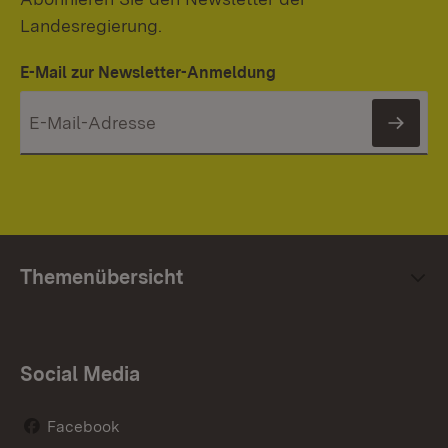
Landesregierung.
E-Mail zur Newsletter-Anmeldung
News
Themenübersicht
Social Media
Facebook