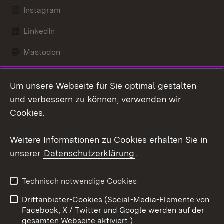
Instagram
LinkedIn
Mastodon
Social Wall
Um unsere Webseite für Sie optimal gestalten
X / Twitter
und verbessern zu können, verwenden wir
Cookies.
Youtube
Weitere Informationen zu Cookies erhalten Sie in
Zum 
unserer
Datenschutzerklärung
.
Kontakt
Datenschutz
Erklärung zur
Benutzungshinweise
Technisch notwendige Cookies
Barrierefreiheit
Drittanbieter-Cookies (Social-Media-Elemente von
Impressum
Cookies
Facebook, X / Twitter und Google werden auf der
gesamten Webseite aktiviert.)