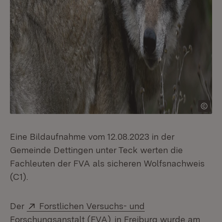
Eine Bildaufnahme vom 12.08.2023 in der
Gemeinde Dettingen unter Teck werten die
Fachleuten der FVA als sicheren Wolfsnachweis
(C1).
Extern:
Der
Forstlichen Versuchs- und
(Öffnet in neuem Fenster)
Forschungsanstalt (FVA)
in Freiburg wurde am