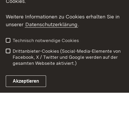
Cookies.
Youtube
Weitere Informationen zu Cookies erhalten Sie in
Zum 
unserer
Datenschutzerklärung
.
Kontakt
Datenschutz
Erklärung zur
Benutzungshinweise
Technisch notwendige Cookies
Barrierefreiheit
Drittanbieter-Cookies (Social-Media-Elemente von
Impressum
Cookies
Facebook, X / Twitter und Google werden auf der
gesamten Webseite aktiviert.)
Akzeptieren
Link zum Landesportal