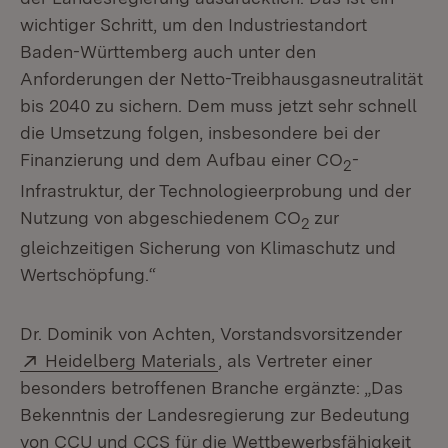
wichtiger Schritt, um den Industriestandort
Baden-Württemberg auch unter den
Anforderungen der Netto-Treibhausgasneutralität
bis 2040 zu sichern. Dem muss jetzt sehr schnell
die Umsetzung folgen, insbesondere bei der
Finanzierung und dem Aufbau einer CO
-
2
Infrastruktur, der Technologieerprobung und der
Nutzung von abgeschiedenem CO
zur
2
gleichzeitigen Sicherung von Klimaschutz und
Wertschöpfung.“
Dr. Dominik von Achten, Vorstandsvorsitzender
Extern:
(Öffnet in neuem Fenster)
Heidelberg Materials
, als Vertreter einer
besonders betroffenen Branche ergänzte: „Das
Bekenntnis der Landesregierung zur Bedeutung
von CCU und CCS für die Wettbewerbsfähigkeit