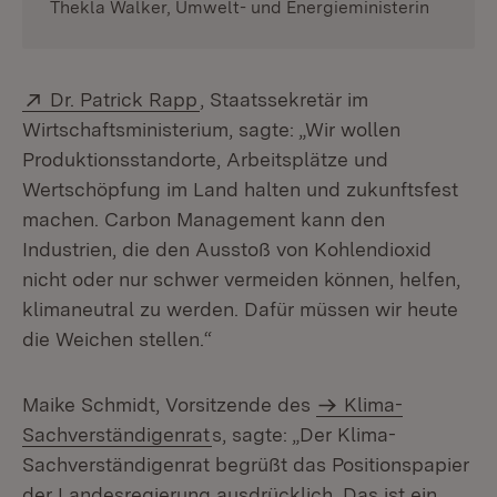
Thekla Walker, Umwelt- und Energieministerin
Extern:
(Öffnet in neuem Fenster)
Dr. Patrick Rapp
, Staatssekretär im
Wirtschaftsministerium, sagte: „Wir wollen
Produktionsstandorte, Arbeitsplätze und
Wertschöpfung im Land halten und zukunftsfest
machen. Carbon Management kann den
Industrien, die den Ausstoß von Kohlendioxid
nicht oder nur schwer vermeiden können, helfen,
klimaneutral zu werden. Dafür müssen wir heute
die Weichen stellen.“
Maike Schmidt, Vorsitzende des
Klima-
Sachverständigenrat
s, sagte: „Der Klima-
Sachverständigenrat begrüßt das Positionspapier
der Landesregierung ausdrücklich. Das ist ein