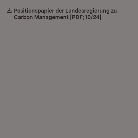
Download:
Positionspapier der Landesregierung zu
Carbon Management [PDF; 10/24]
(Öffnet in ne