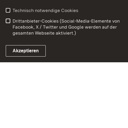
Erklärung zur
Benutzungshinweise
Technisch notwendige Cookies
Barrierefreiheit
Drittanbieter-Cookies (Social-Media-Elemente von
Impressum
Cookies
Facebook, X / Twitter und Google werden auf der
gesamten Webseite aktiviert.)
Akzeptieren
Link zum Landesportal