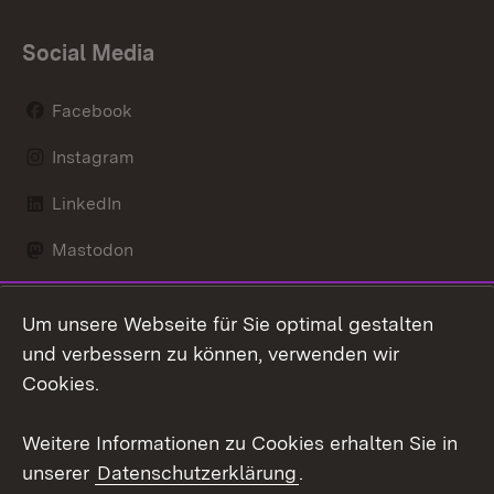
Social Media
Facebook
Instagram
LinkedIn
Mastodon
Social Wall
Um unsere Webseite für Sie optimal gestalten
X / Twitter
und verbessern zu können, verwenden wir
Cookies.
Youtube
Weitere Informationen zu Cookies erhalten Sie in
Zum 
unserer
Datenschutzerklärung
.
Kontakt
Datenschutz