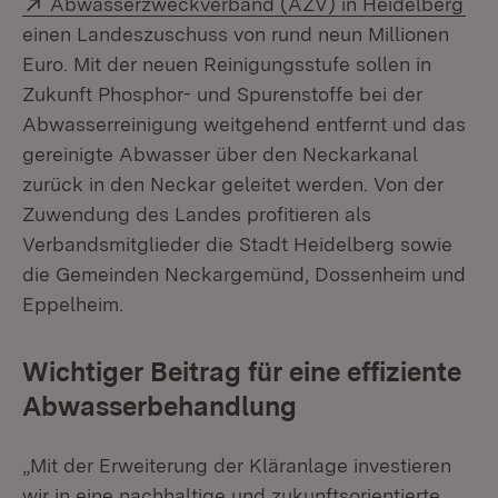
Extern:
(Öf
Abwasserzweckverband (AZV) in Heidelberg
einen Landeszuschuss von rund neun Millionen
Euro. Mit der neuen Reinigungsstufe sollen in
Zukunft Phosphor- und Spurenstoffe bei der
Abwas­serreinigung weitgehend entfernt und das
gereinigte Abwasser über den Neckarkanal
zurück in den Neckar geleitet werden. Von der
Zuwendung des Landes profitieren als
Verbandsmitglieder die Stadt Heidelberg sowie
die Gemeinden Neckargemünd, Dossenheim und
Eppelheim.
Wichtiger Beitrag für eine effiziente
Abwasserbehandlung
„Mit der Erweiterung der Kläranlage investieren
wir in eine nachhaltige und zu­kunftsorientierte