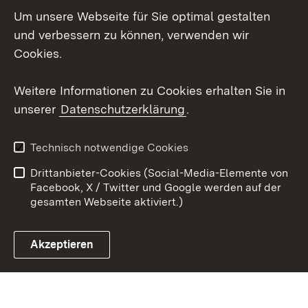
Um unsere Webseite für Sie optimal gestalten
X / Twitter
und verbessern zu können, verwenden wir
Cookies.
Youtube
Weitere Informationen zu Cookies erhalten Sie in
Zum 
unserer
Datenschutzerklärung
.
Kontakt
Datenschutz
Erklärung zur
Benutzungshinweise
Technisch notwendige Cookies
Barrierefreiheit
Drittanbieter-Cookies (Social-Media-Elemente von
Impressum
Cookies
Facebook, X / Twitter und Google werden auf der
gesamten Webseite aktiviert.)
Akzeptieren
Link zum Landesportal