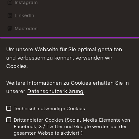
Instagram
LinkedIn
Mastodon
Social Wall
Um unsere Webseite für Sie optimal gestalten
X / Twitter
und verbessern zu können, verwenden wir
Cookies.
Youtube
Weitere Informationen zu Cookies erhalten Sie in
Zum 
unserer
Datenschutzerklärung
.
Kontakt
Datenschutz
Erklärung zur
Benutzungshinweise
Technisch notwendige Cookies
Barrierefreiheit
Drittanbieter-Cookies (Social-Media-Elemente von
Impressum
Cookies
Facebook, X / Twitter und Google werden auf der
gesamten Webseite aktiviert.)