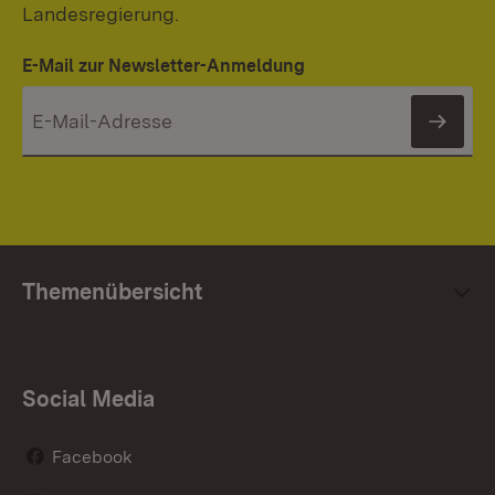
Landesregierung.
E-Mail zur Newsletter-Anmeldung
News
Themenübersicht
Social Media
Facebook