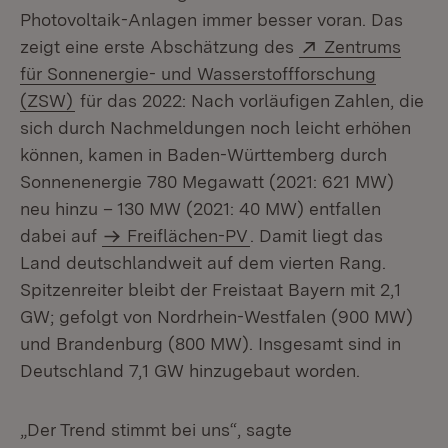
Photovoltaik-Anlagen immer besser voran. Das
Extern:
zeigt eine erste Abschätzung des
Zentrums
für Sonnenergie- und Wasserstoffforschung
(Öffnet in neuem Fenster)
(ZSW)
für das 2022: Nach vorläufigen Zahlen, die
sich durch Nachmeldungen noch leicht erhöhen
können, kamen in Baden-Württemberg durch
Sonnenenergie 780 Megawatt (2021: 621 MW)
neu hinzu – 130 MW (2021: 40 MW) entfallen
dabei auf
Freiflächen-PV
. Damit liegt das
Land deutschlandweit auf dem vierten Rang.
Spitzenreiter bleibt der Freistaat Bayern mit 2,1
GW; gefolgt von Nordrhein-Westfalen (900 MW)
und Brandenburg (800 MW). Insgesamt sind in
Deutschland 7,1 GW hinzugebaut worden.
„Der Trend stimmt bei uns“, sagte