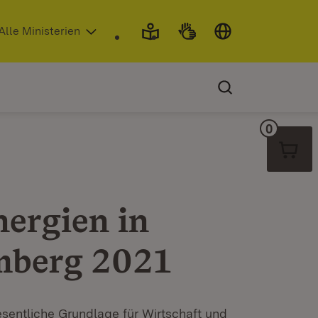
 in neuem Fenster)
Alle Ministerien
0
Warenko
ergien in
mberg 2021
wesentliche Grundlage für Wirtschaft und