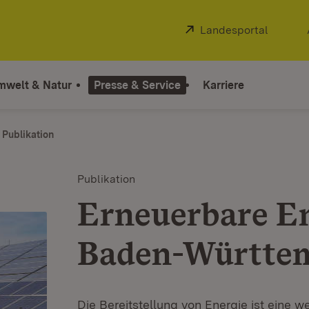
Extern:
Landesportal
(Öffnet
mwelt & Natur
Presse & Service
Karriere
Publikation
Publikation
Erneuerbare En
Baden-Württe
Die Bereitstellung von Energie ist eine 