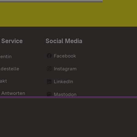
 Service
Social Media
Facebook
entin
destelle
Instagram
akt
LinkedIn
 Antworten
Mastodon
Social Wall
d Anfahrt
X / Twitter
Youtube