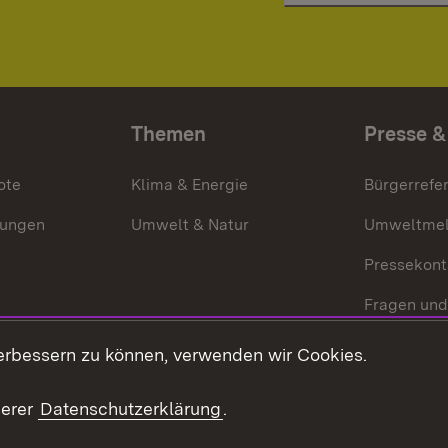
Themen
Presse &
ote
Klima & Energie
Bürgerrefer
ungen
Umwelt & Natur
Umweltmel
Pressekont
Fragen und
Mediathek
erbessern zu können, verwenden wir Cookies.
Kontakt un
serer
Datenschutzerklärung
.