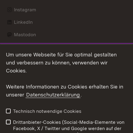
Instagram
LinkedIn
Mastodon
Social Wall
Um unsere Webseite für Sie optimal gestalten
X / Twitter
und verbessern zu können, verwenden wir
Cookies.
Youtube
Weitere Informationen zu Cookies erhalten Sie in
Zum 
unserer
Datenschutzerklärung
.
Kontakt
Datenschutz
Erklärung zur
Benutzungshinweise
Technisch notwendige Cookies
Barrierefreiheit
Drittanbieter-Cookies (Social-Media-Elemente von
Impressum
Cookies
Facebook, X / Twitter und Google werden auf der