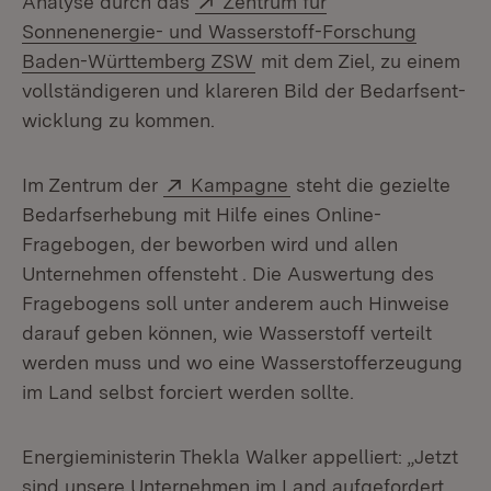
Analyse durch das
Zentrum für
Sonnenenergie- und Wasserstoff-Forschung
(Öffnet in neuem Fenster)
Baden-Württemberg ZSW
mit dem Ziel, zu einem
vollständigeren und klareren Bild der Bedarfsent­
wicklung zu kommen.
Extern:
(Öffnet in neuem Fenst
Im Zentrum der
Kampagne
steht die gezielte
Bedarfserhebung mit Hilfe eines Online-
Fragebogen, der beworben wird und allen
Unternehmen offensteht . Die Auswertung des
Fragebogens soll unter anderem auch Hinweise
darauf geben können, wie Wasserstoff verteilt
werden muss und wo eine Wasserstofferzeugung
im Land selbst forciert werden sollte.
Energieministerin Thekla Walker appelliert: „Jetzt
sind unsere Unternehmen im Land aufgefordert,