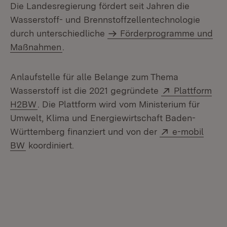
Die Landesregierung fördert seit Jahren die
Wasserstoff- und Brennstoffzellen­technologie
durch unterschiedliche
Förderprogramme und
Maßnahmen
.
Anlaufstelle für alle Belange zum Thema
Extern:
Wasserstoff ist die 2021 gegründete
Plattform
(Öffnet in neuem Fenster)
H2BW
. Die Plattform wird vom Ministerium für
Umwelt, Klima und Energiewirtschaft Baden-
Extern:
Württemberg finanziert und von der
e-mobil
(Öffnet in neuem Fenster)
BW
koordiniert.