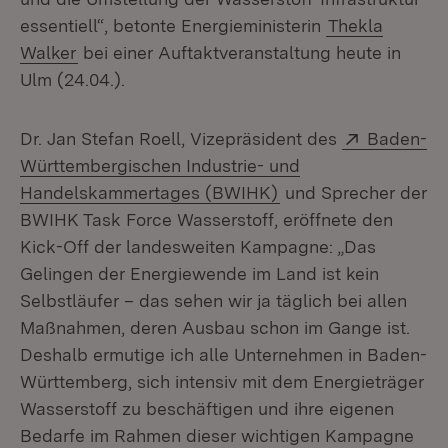
essentiell“, betonte Energieministerin
Thekla
Walker
bei einer Auftakt­veranstaltung heute in
Ulm (24.04.).
Extern:
Dr. Jan Stefan Roell, Vizepräsident des
Baden-
Württembergischen Industrie- und
(Öffnet in neuem Fen
Handelskammertages (BWIHK)
und Sprecher der
BWIHK Task Force Wasserstoff, eröffnete den
Kick-Off der landesweiten Kampagne: „Das
Gelingen der Energiewende im Land ist kein
Selbstläufer – das sehen wir ja täglich bei allen
Maßnahmen, deren Ausbau schon im Gange ist.
Deshalb ermutige ich alle Unternehmen in Baden-
Württemberg, sich intensiv mit dem Energieträger
Wasserstoff zu beschäftigen und ihre eigenen
Bedarfe im Rahmen dieser wichti­gen Kampagne