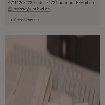
0711 126-2780
oder
-2781
oder per E-Mail an
E-Mail:
presse@um.bwl.de
.
Pressekontakt