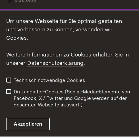
Mastodon
Social Wall
Um unsere Webseite für Sie optimal gestalten
X / Twitter
und verbessern zu können, verwenden wir
Cookies.
Youtube
Weitere Informationen zu Cookies erhalten Sie in
Zum 
unserer
Datenschutzerklärung
.
Kontakt
Datenschutz
Erklärung zur
Benutzungshinweise
Technisch notwendige Cookies
Barrierefreiheit
Drittanbieter-Cookies (Social-Media-Elemente von
Impressum
Cookies
Facebook, X / Twitter und Google werden auf der
gesamten Webseite aktiviert.)
Akzeptieren
Link zum Landesportal