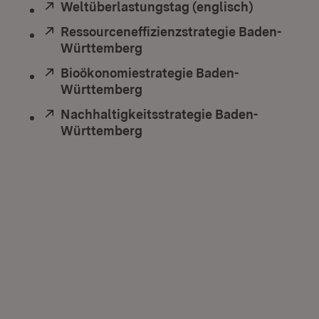
Extern:
Weltüberlastungstag (englisch)
(Öffnet in
Extern:
Ressourceneffizienzstrategie Baden-
Württemberg
(Öffnet in neuem Fenster)
Extern:
Bioökonomiestrategie Baden-
Württemberg
(Öffnet in neuem Fenster)
Extern:
Nachhaltigkeitsstrategie Baden-
Württemberg
(Öffnet in neuem Fenster)