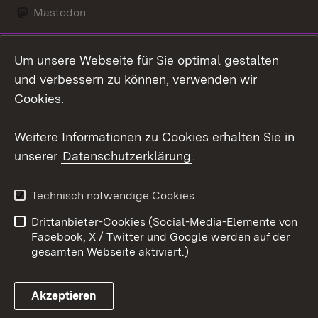
Mastodon
Social Wall
Um unsere Webseite für Sie optimal gestalten
X / Twitter
und verbessern zu können, verwenden wir
Cookies.
Youtube
Weitere Informationen zu Cookies erhalten Sie in
Zum 
unserer
Datenschutzerklärung
.
Kontakt
Datenschutz
Erklärung zur
Benutzungshinweise
Technisch notwendige Cookies
Barrierefreiheit
Drittanbieter-Cookies (Social-Media-Elemente von
Impressum
Cookies
Facebook, X / Twitter und Google werden auf der
gesamten Webseite aktiviert.)
Akzeptieren
Link zum Landesportal