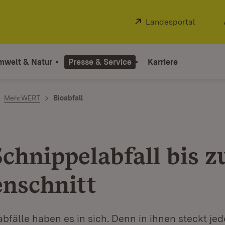
Extern:
Landesportal
(Öffnet
mwelt & Natur
Presse & Service
Karriere
Mehr.WERT
Bioabfall
chnippelabfall bis 
nschnitt
bfälle haben es in sich. Denn in ihnen steckt j