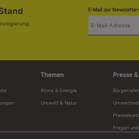
 Stand
E-Mail zur Newslett
esregierung.
Themen
Presse &
ote
Klima & Energie
Bürgerrefer
ungen
Umwelt & Natur
Umweltmel
Pressekont
Fragen und