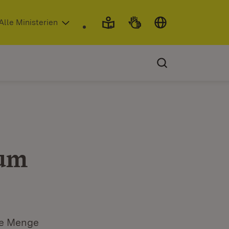
 in neuem Fenster)
Alle Ministerien
zum
ede Menge