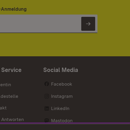
er-Anmeldung
Newsletter 
 Service
Social Media
Facebook
entin
destelle
Instagram
akt
LinkedIn
 Antworten
Mastodon