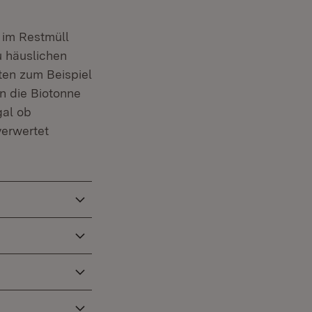
t im Restmüll
u häuslichen
ten zum Beispiel
in die Biotonne
gal ob
verwertet