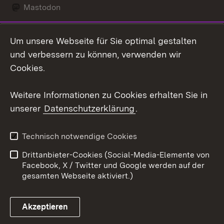
Mastodon
Social Wall
Um unsere Webseite für Sie optimal gestalten
X / Twitter
und verbessern zu können, verwenden wir
Cookies.
Youtube
Weitere Informationen zu Cookies erhalten Sie in
Zum 
unserer
Datenschutzerklärung
.
Kontakt
Datenschutz
Erklärung zur
Benutzungshinweise
Technisch notwendige Cookies
Barrierefreiheit
Drittanbieter-Cookies (Social-Media-Elemente von
Impressum
Cookies
Facebook, X / Twitter und Google werden auf der
gesamten Webseite aktiviert.)
Akzeptieren
Link zum Landesportal