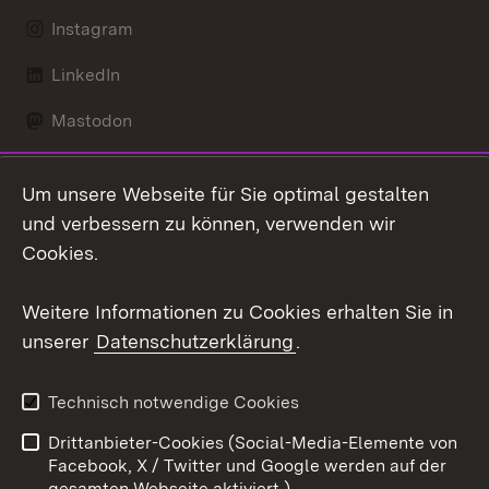
Instagram
LinkedIn
Mastodon
Social Wall
Um unsere Webseite für Sie optimal gestalten
X / Twitter
und verbessern zu können, verwenden wir
Cookies.
Youtube
Weitere Informationen zu Cookies erhalten Sie in
Zum 
unserer
Datenschutzerklärung
.
Kontakt
Datenschutz
Erklärung zur
Benutzungshinweise
Technisch notwendige Cookies
Barrierefreiheit
Drittanbieter-Cookies (Social-Media-Elemente von
Impressum
Cookies
Facebook, X / Twitter und Google werden auf der
gesamten Webseite aktiviert.)