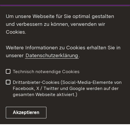
Social Wall
Um unsere Webseite für Sie optimal gestalten
X / Twitter
und verbessern zu können, verwenden wir
Cookies.
Youtube
Weitere Informationen zu Cookies erhalten Sie in
Zum 
unserer
Datenschutzerklärung
.
Kontakt
Datenschutz
Erklärung zur
Benutzungshinweise
Technisch notwendige Cookies
Barrierefreiheit
Drittanbieter-Cookies (Social-Media-Elemente von
Impressum
Cookies
Facebook, X / Twitter und Google werden auf der
gesamten Webseite aktiviert.)
Akzeptieren
Link zum Landesportal