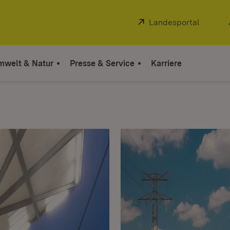
Extern:
Landesportal
(Öffnet
mwelt & Natur
Presse & Service
Karriere