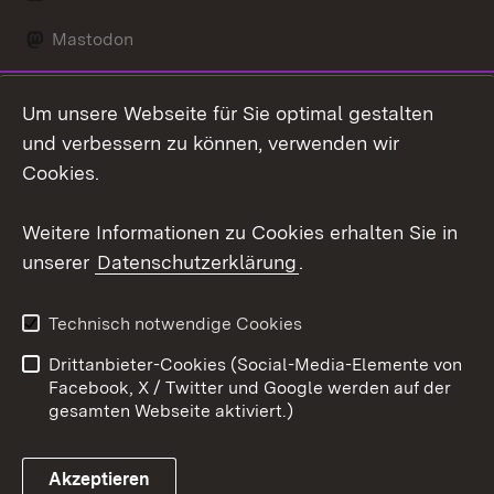
Mastodon
Social Wall
Um unsere Webseite für Sie optimal gestalten
X / Twitter
und verbessern zu können, verwenden wir
Cookies.
Youtube
Weitere Informationen zu Cookies erhalten Sie in
Zum 
unserer
Datenschutzerklärung
.
Kontakt
Datenschutz
Erklärung zur
Benutzungshinweise
Technisch notwendige Cookies
Barrierefreiheit
Drittanbieter-Cookies (Social-Media-Elemente von
Impressum
Cookies
Facebook, X / Twitter und Google werden auf der
gesamten Webseite aktiviert.)
Akzeptieren
Link zum Landesportal