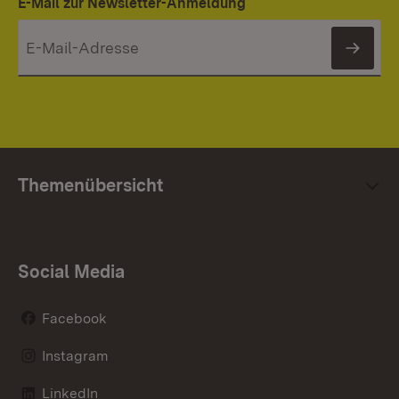
E-Mail zur Newsletter-Anmeldung
News
Themenübersicht
Social Media
Facebook
Instagram
LinkedIn