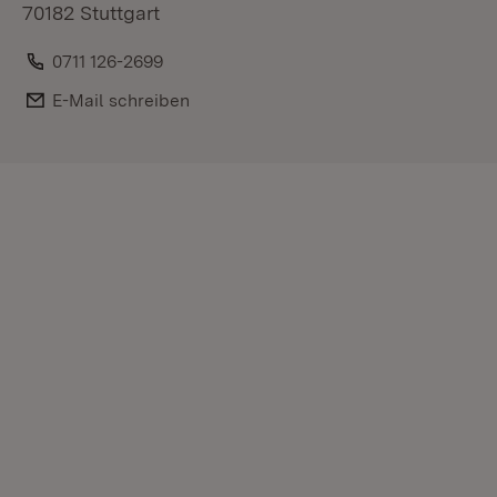
70182 Stuttgart
Telefon:
0711 126-2699
E-Mail:
E-Mail schreiben