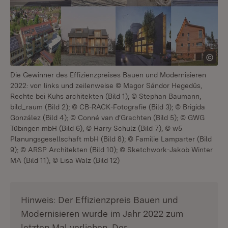
Die Gewinner des Effizienzpreises Bauen und Modernisieren
2022: von links und zeilenweise © Magor Sándor Hegedűs,
Rechte bei Kuhs architekten (Bild 1); © Stephan Baumann,
bild_raum (Bild 2); © CB-RACK-Fotografie (Bild 3); © Brigida
González (Bild 4); © Conné van d‘Grachten (Bild 5); © GWG
Tübingen mbH (Bild 6), © Harry Schulz (Bild 7); © w5
Planungsgesellschaft mbH (Bild 8); © Familie Lamparter (Bild
9); © ARSP Architekten (Bild 10); © Sketchwork-Jakob Winter
MA (Bild 11); © Lisa Walz (Bild 12)
Hinweis: Der Effizienzpreis Bauen und
Modernisieren wurde im Jahr 2022 zum
letzten Mal verliehen. Der