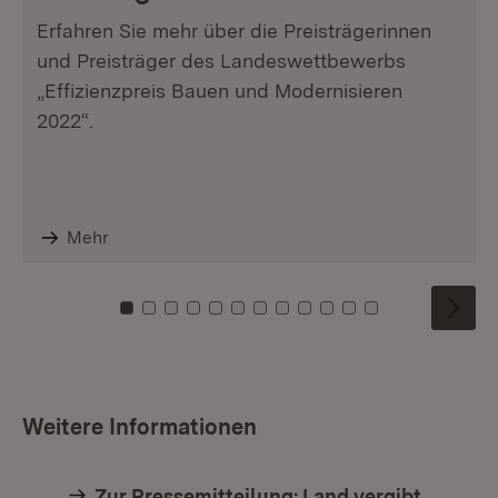
Erfahren Sie mehr über die Preisträgerinnen
und Preisträger des Landeswettbewerbs
„Effizienzpreis Bauen und Modernisieren
2022“.
Mehr
Zu Kachel: 0
Zu Kachel: 1
Zu Kachel: 2
Zu Kachel: 3
Zu Kachel: 4
Zu Kachel: 5
Zu Kachel: 6
Zu Kachel: 7
Zu Kachel: 8
Zu Kachel: 9
Zu Kachel: 10
Zu Kachel: 11
Weitere Informationen
Zur Pressemitteilung: Land vergibt