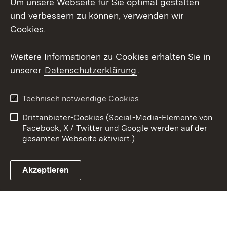
Um unsere Webseite für Sie optimal gestalten
X / Twitter
und verbessern zu können, verwenden wir
Cookies.
Youtube
Weitere Informationen zu Cookies erhalten Sie in
Zum 
unserer
Datenschutzerklärung
.
Kontakt
Datenschutz
Erklärung zur
Benutzungshinweise
Technisch notwendige Cookies
Barrierefreiheit
Drittanbieter-Cookies (Social-Media-Elemente von
Impressum
Cookies
Facebook, X / Twitter und Google werden auf der
gesamten Webseite aktiviert.)
Akzeptieren
Link zum Landesportal