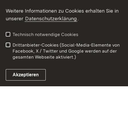
Weitere Informationen zu Cookies erhalten Sie in
Zum 
unserer
Datenschutzerklärung
.
Kontakt
Datenschutz
Erklärung zur
Benutzungshinweise
Technisch notwendige Cookies
Barrierefreiheit
Drittanbieter-Cookies (Social-Media-Elemente von
Impressum
Cookies
Facebook, X / Twitter und Google werden auf der
gesamten Webseite aktiviert.)
Akzeptieren
Link zum Landesportal