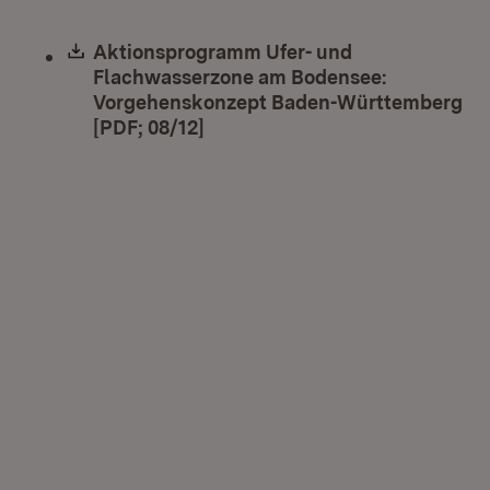
Download:
Aktionsprogramm Ufer- und
Flachwasserzone am Bodensee:
Vorgehenskonzept Baden-Württemberg
[PDF; 08/12]
(Öffnet in neuem Fenster)