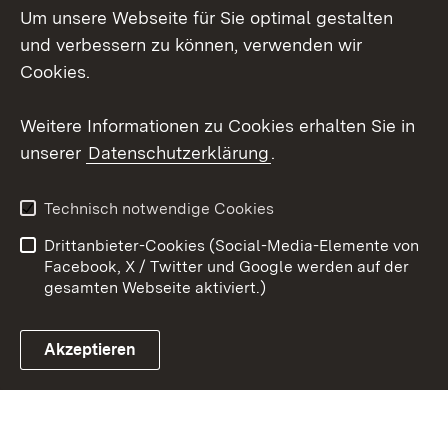
Um unsere Webseite für Sie optimal gestalten
X / Twitter
und verbessern zu können, verwenden wir
Cookies.
Youtube
Weitere Informationen zu Cookies erhalten Sie in
Zum 
unserer
Datenschutzerklärung
.
Kontakt
Datenschutz
Erklärung zur
Benutzungshinweise
Technisch notwendige Cookies
Barrierefreiheit
Drittanbieter-Cookies (Social-Media-Elemente von
Impressum
Cookies
Facebook, X / Twitter und Google werden auf der
gesamten Webseite aktiviert.)
Akzeptieren
Link zum Landesportal